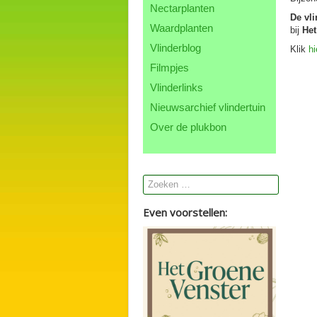
Nectarplanten
De vli
Waardplanten
bij
Het
Vlinderblog
Klik
hi
Filmpjes
Vlinderlinks
Nieuwsarchief vlindertuin
Over de plukbon
Even voorstellen: