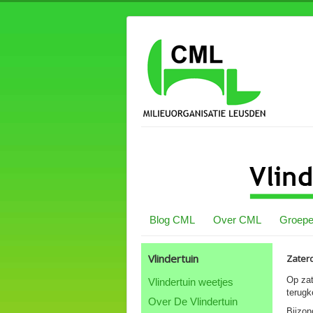
Blog CML
Over CML
Groepe
Vlindertuin
Zater
Op zat
Vlindertuin weetjes
terug
Over De Vlindertuin
Bijzon