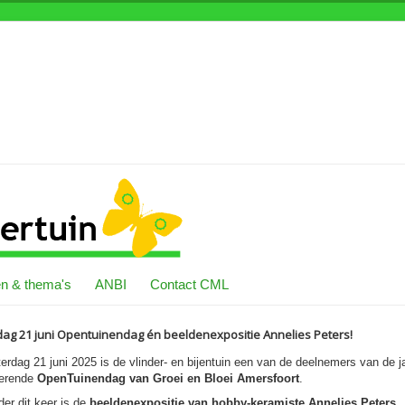
n & thema's
ANBI
Contact CML
dag 21 juni Opentuinendag én beeldenexpositie Annelies Peters!
erdag 21 juni 2025 is de vlinder- en bijentuin een van de deelnemers van de ja
kerende
OpenTuinendag van Groei en Bloei Amersfoort
.
der dit keer is de
beeldenexpositie van hobby-keramiste Annelies Peters
.