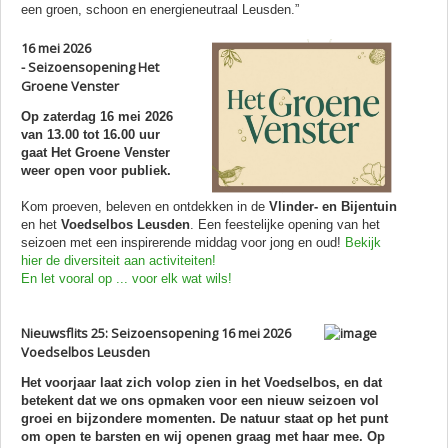
een groen, schoon en energieneutraal Leusden.”
16 mei 2026
- Seizoensopening Het
Groene Venster
Op zaterdag 16 mei 2026
van 13.00 tot 16.00 uur
gaat Het Groene Venster
weer open voor publiek.
Kom proeven, beleven en ontdekken in de
Vlinder- en Bijentuin
en het
Voedselbos Leusden
. Een feestelijke opening van het
seizoen met een inspirerende middag voor jong en oud!
Bekijk
hier de diversiteit aan activiteiten!
En let vooral op ... voor elk wat wils!
Nieuwsflits 25: Seizoensopening 16 mei 2026
Voedselbos Leusden
Het voorjaar laat zich volop zien in het Voedselbos, en dat
betekent dat we ons opmaken voor een nieuw seizoen vol
groei en bijzondere momenten. De natuur staat op het punt
om open te barsten en wij openen graag met haar mee. Op