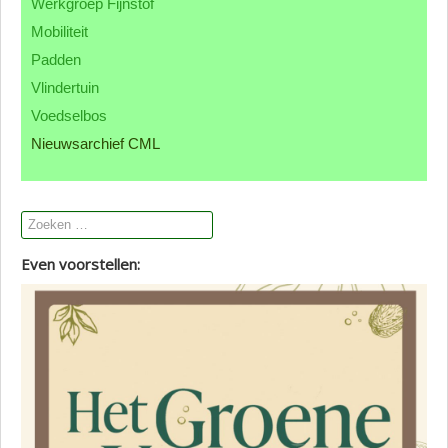
Werkgroep Fijnstof
Contact CML
Mobiliteit
Padden
Vlindertuin
Voedselbos
Nieuwsarchief CML
Even voorstellen: