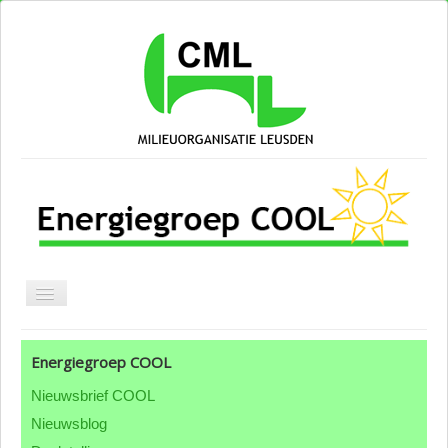
Blog CML
Energiegroep COOL
Over CML
Nieuwsbrief COOL
Groepen & thema's
Nieuwsblog
ANBI