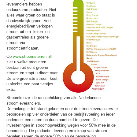
leveranciers hebben
onduurzame producten. Niet
alles waar groen op staat is
daadwerkelijk groen. Veel
energiebedrijven verkopen
stroom uit o.a. kolen- en
gascentrales als groene
stroom via
stroomcertificaten.
Op
www.stroomsterren.nl
l
ziet u welke producten
bestaan uit écht groene
stroom en stapt u direct over.
De allergroenste stroom kost
u slechts een paar tientjes
extra.
Stroomkeuze: de rangschikking van alle Nederlandse
stroomleveranciers.
De ranking is tot stand gekomen door de stroomleveranciers te
beoordelen op vier onderdelen van de bedrijfsvoering en ieder
onderdeel een score op duurzaamheid te geven. De
investeringen in stroomopwekking wegen voor 50% mee in de
beoordeling. De productie, levering en inkoop van stroom
bepalen samen de andere 50% van de beoordeling.