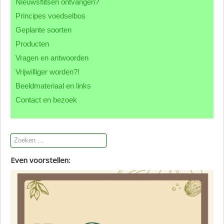
Nieuwsflitsen ontvangen?
Contact CML
Principes voedselbos
Geplante soorten
Producten
Vragen en antwoorden
Vrijwilliger worden?!
Beeldmateriaal en links
Contact en bezoek
Even voorstellen: