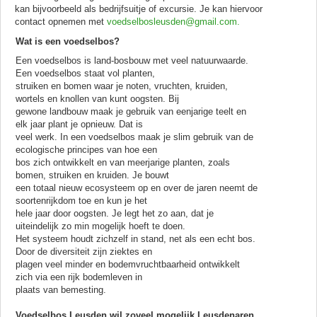
kan bijvoorbeeld als bedrijfsuitje of excursie. Je kan hiervoor
contact opnemen met
voedselbosleusden@gmail.com.
Wat is een voedselbos?
Een voedselbos is land-bosbouw met veel natuurwaarde.
Een voedselbos staat vol planten,
struiken en bomen waar je noten, vruchten, kruiden,
wortels en knollen van kunt oogsten. Bij
gewone landbouw maak je gebruik van eenjarige teelt en
elk jaar plant je opnieuw. Dat is
veel werk. In een voedselbos maak je slim gebruik van de
ecologische principes van hoe een
bos zich ontwikkelt en van meerjarige planten, zoals
bomen, struiken en kruiden. Je bouwt
een totaal nieuw ecosysteem op en over de jaren neemt de
soortenrijkdom toe en kun je het
hele jaar door oogsten. Je legt het zo aan, dat je
uiteindelijk zo min mogelijk hoeft te doen.
Het systeem houdt zichzelf in stand, net als een echt bos.
Door de diversiteit zijn ziektes en
plagen veel minder en bodemvruchtbaarheid ontwikkelt
zich via een rijk bodemleven in
plaats van bemesting.
Voedselbos Leusden wil zoveel mogelijk Leusdenaren