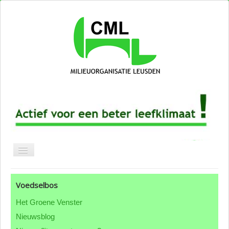
Blog CML
Voedselbos
Over CML
Het Groene Venster
Groepen & thema's
Nieuwsblog
ANBI