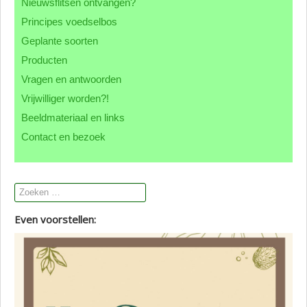
Nieuwsflitsen ontvangen?
Contact CML
Principes voedselbos
Geplante soorten
Producten
Vragen en antwoorden
Vrijwilliger worden?!
Beeldmateriaal en links
Contact en bezoek
Even voorstellen: