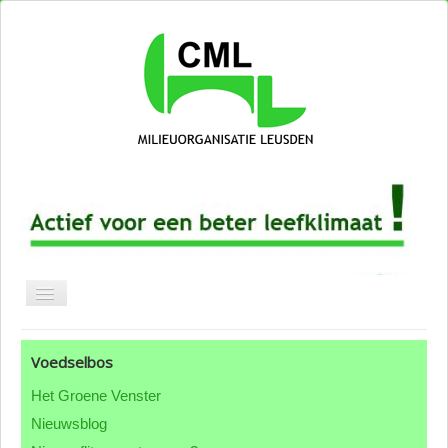
Blog CML
Voedselbos
Over CML
Het Groene Venster
Groepen & thema's
Nieuwsblog
ANBI