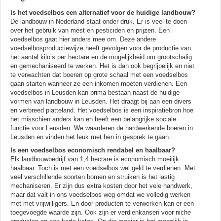
Is het voedselbos een alternatief voor de huidige landbouw?
De landbouw in Nederland staat onder druk. Er is veel te doen
over het gebruik van mest en pesticiden en prijzen. Een
voedselbos gaat hier anders mee om. Deze andere
voedselbosproductiewijze heeft gevolgen voor de productie van
het aantal kilo’s per hectare en de mogelijkheid om grootschalig
en gemechaniseerd te werken. Het is dan ook begrijpelijk en niet
te verwachten dat boeren op grote schaal met een voedselbos
gaan starten wanneer ze een inkomen moeten verdienen. Een
voedselbos in Leusden kan prima bestaan naast de huidige
vormen van landbouw in Leusden. Het draagt bij aan een divers
en verbreed platteland. Het voedselbos is een inspiratiebron hoe
het misschien anders kan en heeft een belangrijke sociale
functie voor Leusden. We waarderen de hardwerkende boeren in
Leusden en vinden het leuk met hen in gesprek te gaan.
Is een voedselbos economisch rendabel en haalbaar?
Elk landbouwbedrijf van 1,4 hectare is economisch moeilijk
haalbaar. Toch is met een voedselbos wel geld te verdienen. Met
veel verschillende soorten bomen en struiken is het lastig
mechaniseren. Er zijn dus extra kosten door het vele handwerk,
maar dat valt in ons voedselbos weg omdat we volledig werken
met met vrijwilligers. En door producten te verwerken kan er een
toegevoegde waarde zijn. Ook zijn er verdienkansen voor niche