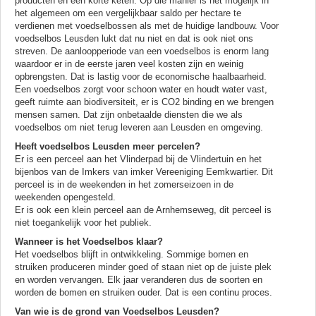
producten en een korte keten. Op die manier is het mogelijk in
het algemeen om een vergelijkbaar saldo per hectare te
verdienen met voedselbossen als met de huidige landbouw. Voor
voedselbos Leusden lukt dat nu niet en dat is ook niet ons
streven. De aanloopperiode van een voedselbos is enorm lang
waardoor er in de eerste jaren veel kosten zijn en weinig
opbrengsten. Dat is lastig voor de economische haalbaarheid.
Een voedselbos zorgt voor schoon water en houdt water vast,
geeft ruimte aan biodiversiteit, er is CO2 binding en we brengen
mensen samen. Dat zijn onbetaalde diensten die we als
voedselbos om niet terug leveren aan Leusden en omgeving.
Heeft voedselbos Leusden meer percelen?
Er is een perceel aan het Vlinderpad bij de Vlindertuin en het
bijenbos van de Imkers van imker Vereeniging Eemkwartier. Dit
perceel is in de weekenden in het zomerseizoen in de
weekenden opengesteld.
Er is ook een klein perceel aan de Arnhemseweg, dit perceel is
niet toegankelijk voor het publiek.
Wanneer is het Voedselbos klaar?
Het voedselbos blijft in ontwikkeling. Sommige bomen en
struiken produceren minder goed of staan niet op de juiste plek
en worden vervangen. Elk jaar veranderen dus de soorten en
worden de bomen en struiken ouder. Dat is een continu proces.
Van wie is de grond van Voedselbos Leusden?